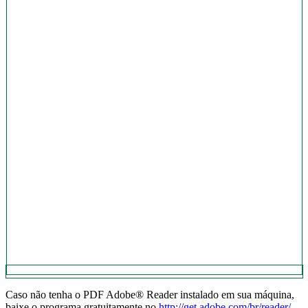
Caso não tenha o PDF Adobe® Reader instalado em sua máquina,
baixe o programa gratuitamente no
http://get.adobe.com/br/reader/
.